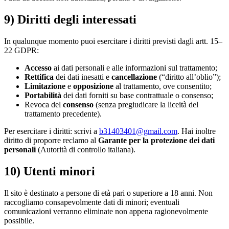
9) Diritti degli interessati
In qualunque momento puoi esercitare i diritti previsti dagli artt. 15–
22 GDPR:
Accesso
ai dati personali e alle informazioni sul trattamento;
Rettifica
dei dati inesatti e
cancellazione
(“diritto all’oblio”);
Limitazione
e
opposizione
al trattamento, ove consentito;
Portabilità
dei dati forniti su base contrattuale o consenso;
Revoca del
consenso
(senza pregiudicare la liceità del
trattamento precedente).
Per esercitare i diritti: scrivi a
b31403401@gmail.com
. Hai inoltre
diritto di proporre reclamo al
Garante per la protezione dei dati
personali
(Autorità di controllo italiana).
10) Utenti minori
Il sito è destinato a persone di età pari o superiore a 18 anni. Non
raccogliamo consapevolmente dati di minori; eventuali
comunicazioni verranno eliminate non appena ragionevolmente
possibile.