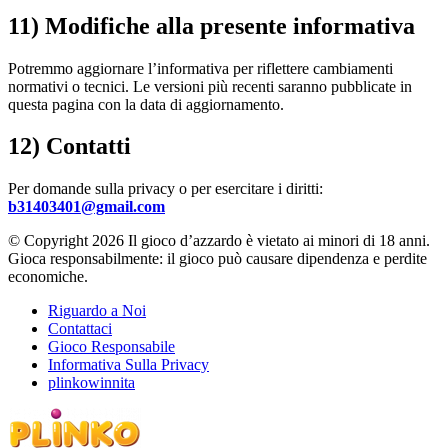
11) Modifiche alla presente informativa
Potremmo aggiornare l’informativa per riflettere cambiamenti
normativi o tecnici. Le versioni più recenti saranno pubblicate in
questa pagina con la data di aggiornamento.
12) Contatti
Per domande sulla privacy o per esercitare i diritti:
b31403401@gmail.com
© Copyright 2026 Il gioco d’azzardo è vietato ai minori di 18 anni.
Gioca responsabilmente: il gioco può causare dipendenza e perdite
economiche.
Riguardo a Noi
Contattaci
Gioco Responsabile
Informativa Sulla Privacy
plinkowinnita