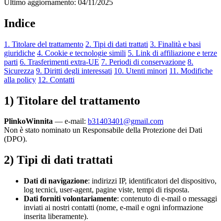
Ultimo aggiornamento: 04/11/2025
Indice
1. Titolare del trattamento
2. Tipi di dati trattati
3. Finalità e basi
giuridiche
4. Cookie e tecnologie simili
5. Link di affiliazione e terze
parti
6. Trasferimenti extra-UE
7. Periodi di conservazione
8.
Sicurezza
9. Diritti degli interessati
10. Utenti minori
11. Modifiche
alla policy
12. Contatti
1) Titolare del trattamento
PlinkoWinnita
— e-mail:
b31403401@gmail.com
Non è stato nominato un Responsabile della Protezione dei Dati
(DPO).
2) Tipi di dati trattati
Dati di navigazione
: indirizzi IP, identificatori del dispositivo,
log tecnici, user-agent, pagine viste, tempi di risposta.
Dati forniti volontariamente
: contenuto di e-mail o messaggi
inviati ai nostri contatti (nome, e-mail e ogni informazione
inserita liberamente).